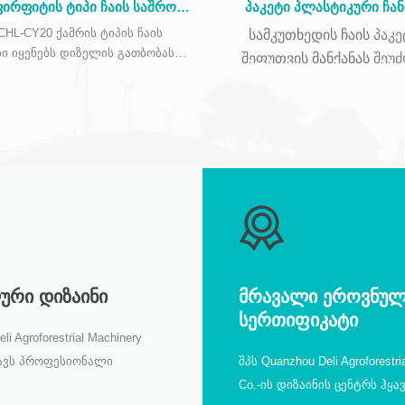
ფირფიტის ტიპი ჩაის საშრობი
პაკეტი პლასტიკური ჩა
მანქანა DL-6CHL-CY20
შესაფუთი მანქანით DL-SJ3
CHL-CY20 ქამრის ტიპის ჩაის
სამკუთხედის ჩაის
პაკე
ი იყენებს დიზელის გათბობას,
შეფუთვის მანქანას
შეუ
ე შეუძლია გამოიყენოს გაზის
ჩაალაგოს სამკუთხედი
2
მ
ობა, საშრობი ადგილი 20
,
პირამიდის ჩაის პაკეტი, 
ბა 105 კგ საათში, დააწკაპუნეთ
შეუძლია მოერგოს ჩაის პაკე
ე, რომ გაიგოთ მეტი დეტალი
საათს შეუძლია ჩაალაგოს
ი საშრობი მანქანის შესახებ.
4500 ტომარა, ჩაის პაკე
შეიძლება დაფაროს პლას
ჩანთებით.
ᲠᲘ ᲓᲘᲖᲐᲘᲜᲘ
ᲛᲠᲐᲕᲐᲚᲘ ᲔᲠᲝᲕᲜᲣᲚ
ᲡᲔᲠᲗᲘᲤᲘᲙᲐᲢᲘ
li Agroforestrial Machinery
ჰყავს პროფესიონალი
შპს Quanzhou Deli Agroforestri
უნდი. ყველა მანქანა არის
Co.-ის დიზაინის ცენტრს ჰყ