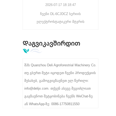
 მანქანა
გამწმენდ ეფექტს, რაც
2026-07-17 18:18:47
ეფექტური ვარიანტია
 ბრტყელ
ჩვენი DL-6CJDCZ სერიის
შეიტყ
საშუალო მასშტაბის
რავის
ელექტროსტატიკური მტვრის
სასურ
ჩაის წარმოების
ვლოვანი
ხაზებისთვის.
მოსაშორებელი საწმენდი მანქანა
ფა
წონვა,
ეფექტურად აშორებს ჩაის მტვერს,
წარმ
ალუქვა
Დაგვიკავშირდით
ბოჭკოს და უცხო მინარევებს
თანმი
ავით.
90%-96% გაწმენდის სიჩქარით. 3/5/8
მაღა
როლიკებით მოდელები მხარს
შპს Quanzhou Deli Agroforestrial Machinery Co.
უჭერენ 300-400 კგ/სთ სიმძლავრეს,
თუ გსურთ მეტი იცოდეთ ჩვენი პროდუქციის
380 ვ სამრეწველო ძაბვას,
შესახებ, გამოგვიგზავნეთ ელ.წერილი:
იდეალურია ჩაის პირველადი
info@delijx.com. თქვენ ასევე შეგიძლიათ
გადამამუშავებელი ქარხნებისთვის.
გაგზავნოთ შეტყობინება ჩვენს WeChat-ზე
ან WhatsApp-ზე: 0086-17750811550