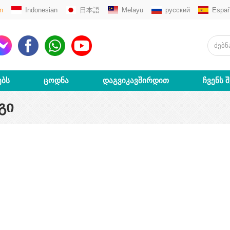
n
Indonesian
日本語
Melayu
русский
Españ
ᲔᲑᲡ
ᲪᲝᲓᲜᲐ
ᲓᲐᲒᲕᲘᲙᲐᲕᲨᲘᲠᲓᲘᲗ
ᲩᲕᲔᲜᲡ 
ᲒᲘ