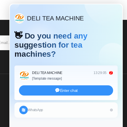
SUBSCRIBE
Send Us An Inquiry