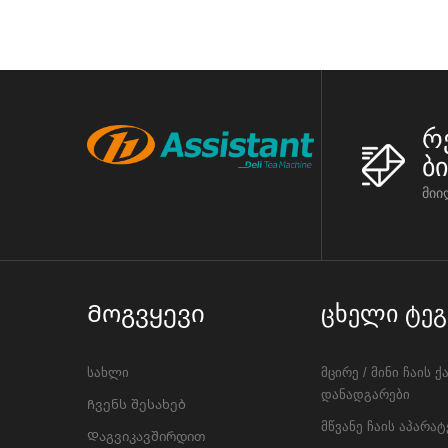
რ
ბ
მიი
Მოგვყევი
Ცხელი Ტეგ
სახლი
მცირე / მინი ჩაის ქ
დანადგარები
Ჩვენს შესახებ
მწვანე ჩაის აპარატ
Დაგვიკავშირდით