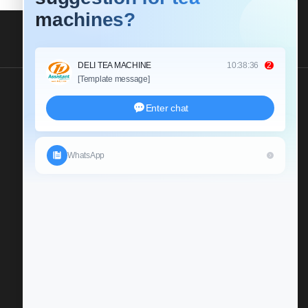
Send Us An Inquiry