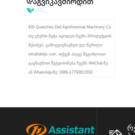
Დაგვიკავშირდით
ბოჭკოს და უცხო მინარევებს
თანმიმდევრუ
90%-96% გაწმენდის სიჩქარით. 3/5/8
მაღალი ტევ
როლიკებით მოდელები მხარს
დ
შპს Quanzhou Deli Agroforestrial Machinery Co.
უჭერენ 300-400 კგ/სთ სიმძლავრეს,
თუ გსურთ მეტი იცოდეთ ჩვენი პროდუქციის
380 ვ სამრეწველო ძაბვას,
შესახებ, გამოგვიგზავნეთ ელ.წერილი:
იდეალურია ჩაის პირველადი
info@delijx.com. თქვენ ასევე შეგიძლიათ
გადამამუშავებელი ქარხნებისთვის.
გაგზავნოთ შეტყობინება ჩვენს WeChat-ზე
ან WhatsApp-ზე: 0086-17750811550
რ