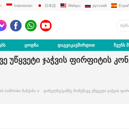
n
Indonesian
日本語
Melayu
русский
Españ
ᲔᲑᲡ
ᲪᲝᲓᲜᲐ
ᲓᲐᲒᲕᲘᲙᲐᲕᲨᲘᲠᲓᲘᲗ
ᲩᲕᲔᲜᲡ 
ᲕᲔ ᲣᲬᲧᲕᲔᲢᲘ ᲯᲐᲭᲕᲘᲡ ᲤᲘᲠᲤᲘᲢᲘᲡ ᲙᲝᲜ
ის საშრობი მანქანა
>
დიზელზე/გაზზე მომუშავე უწყვეტი ჯაჭვის ფირ