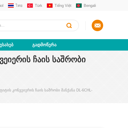
ol
ไทย
Türk
Tiếng Việt
Bengali
ᲨᲔᲡᲐᲮᲔᲑ
ᲒᲐᲓᲛᲝᲬᲔᲠᲐ
ᲕᲔᲘᲔᲠᲘᲡ ᲩᲐᲘᲡ ᲡᲐᲨᲠᲝᲑᲘ
ფიტის კონვეიერის ჩაის საშრობი მანქანა DL-6CHL-