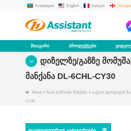
Azerbaijani
English
français
Georgia
ᲛᲗᲐᲕᲐᲠᲘ
ᲞᲠᲝᲓᲣᲥᲢᲔᲑᲘ
ᲕᲘᲓᲔᲝ
ᲓᲘᲖᲔᲚᲖᲔ/ᲒᲐᲖᲖᲔ ᲛᲝᲛᲣᲨᲐ
ᲛᲐᲜᲥᲐᲜᲐ DL-6CHL-CY30
Home
>
ჩაის საშრობი მანქანა
>
ჯაჭვის ფირფიტის ჩა
CY30
ᲓᲐᲐᲗᲕᲐᲚᲘᲔᲠᲔᲗ ᲙᲐᲢᲔᲒᲝᲠᲘᲔᲑᲘ