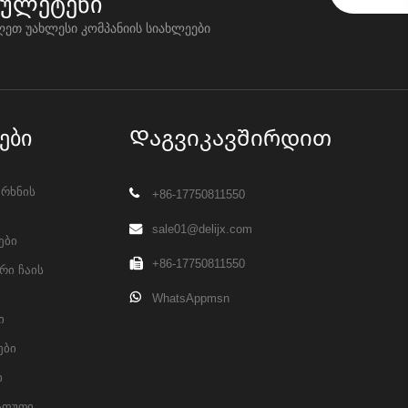
იულეტენი
ღეთ უახლესი კომპანიის სიახლეები
ები
Დაგვიკავშირდით
არხნის
+86-17750811550
sale01@delijx.com
ები
+86-17750811550
ი ჩაის
WhatsAppmsn
ი
ები
ი
საფუთი