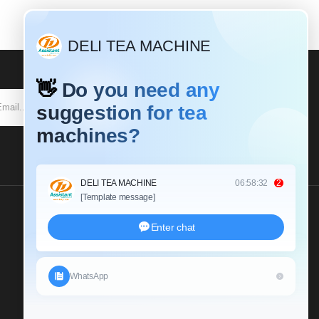
SUBSCRIBE
Send Us An Inquiry