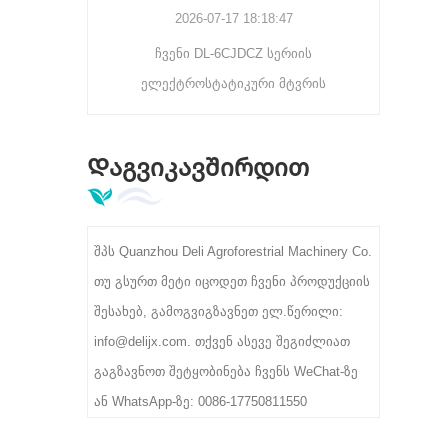
 მანქანა
გამწმენდ ეფექტს, რაც
2026-07-17 18:18:47
ეფექტური ვარიანტია
 ბრტყელ
ჩვენი DL-6CJDCZ სერიის
შეიტყ
საშუალო მასშტაბის
რავის
ელექტროსტატიკური მტვრის
სასურ
ჩაის წარმოების
ვლოვანი
ხაზებისთვის.
მოსაშორებელი საწმენდი მანქანა
ფა
წონვა,
ეფექტურად აშორებს ჩაის მტვერს,
წარმ
ალუქვა
Დაგვიკავშირდით
ბოჭკოს და უცხო მინარევებს
თანმი
ავით.
90%-96% გაწმენდის სიჩქარით. 3/5/8
მაღა
როლიკებით მოდელები მხარს
შპს Quanzhou Deli Agroforestrial Machinery Co.
უჭერენ 300-400 კგ/სთ სიმძლავრეს,
თუ გსურთ მეტი იცოდეთ ჩვენი პროდუქციის
380 ვ სამრეწველო ძაბვას,
შესახებ, გამოგვიგზავნეთ ელ.წერილი:
იდეალურია ჩაის პირველადი
info@delijx.com. თქვენ ასევე შეგიძლიათ
გადამამუშავებელი ქარხნებისთვის.
გაგზავნოთ შეტყობინება ჩვენს WeChat-ზე
ან WhatsApp-ზე: 0086-17750811550