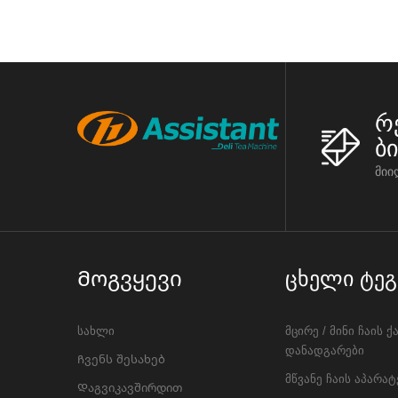
რ
ბ
მიი
Მოგვყევი
Ცხელი Ტეგ
სახლი
მცირე / მინი ჩაის ქ
დანადგარები
Ჩვენს შესახებ
მწვანე ჩაის აპარატ
Დაგვიკავშირდით