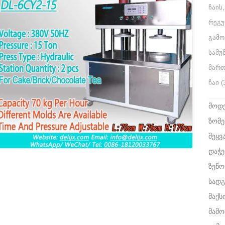
ჩაის
რეგუ
გამო
სამუ
მართ
ჩაი (
მოდე
ზომე
შეყვ
დაჭე
ზეწ
სადგ
მაქს
მამო