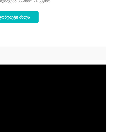
მუშავება საათში: 70 კგ/სთ
ᲙᲝᲜᲢᲐᲥᲢᲘ ᲐᲮᲚᲐ