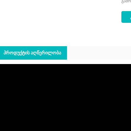
გამო
ᲞᲠᲝᲓᲣᲥᲢᲘᲡ ᲐᲦᲬᲔᲠᲘᲚᲝᲑᲐ