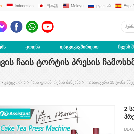
n
Indonesian
日本語
Melayu
русский
Españ
ᲔᲑᲡ
ᲪᲝᲓᲜᲐ
ᲓᲐᲒᲕᲘᲙᲐᲕᲨᲘᲠᲓᲘᲗ
ᲩᲕᲔᲜᲡ 
ᲔᲕᲘᲡ ᲩᲐᲘᲡ ᲢᲝᲠᲢᲘᲡ ᲞᲠᲔᲡᲘᲡ ᲩᲐᲛᲝᲡᲮᲛ
>
კატეგორია
>
ჩაის ფორმირების მანქანა
>
2 სადგური 15 ტონა წნე
2 Ს
Პრე
DL-6