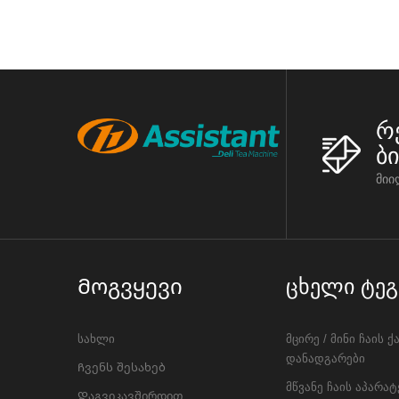
რ
ბ
მიი
Მოგვყევი
Ცხელი Ტეგ
სახლი
მცირე / მინი ჩაის ქ
დანადგარები
Ჩვენს შესახებ
მწვანე ჩაის აპარატ
Დაგვიკავშირდით