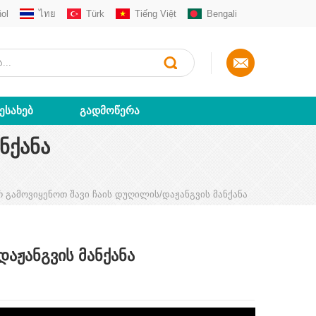
ol
ไทย
Türk
Tiếng Việt
Bengali
ᲨᲔᲡᲐᲮᲔᲑ
ᲒᲐᲓᲛᲝᲬᲔᲠᲐ
ᲜᲥᲐᲜᲐ
 გამოვიყენოთ შავი ჩაის დუღილის/დაჟანგვის მანქანა
აჟანგვის მანქანა