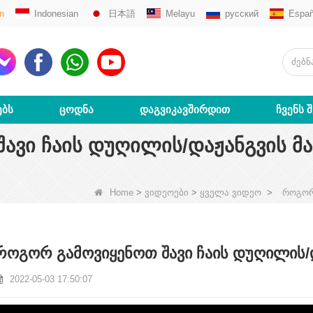
n
Indonesian
日本語
Melayu
русский
Españ
ᲔᲑᲡ
ᲪᲝᲓᲜᲐ
ᲓᲐᲒᲕᲘᲙᲐᲕᲨᲘᲠᲓᲘᲗ
ᲩᲕᲔᲜᲡ 
ᲐᲕᲘ ᲩᲐᲘᲡ ᲓᲣᲦᲘᲚᲘᲡ/ᲓᲐᲟᲐᲜᲒᲕᲘᲡ ᲛᲐ
Home
>
ვიდეოები
>
ყველა ვიდეო
>
როგორ
როგორ გამოვიყენოთ შავი ჩაის დუღილის/დ
2022-05-03 17:50:07