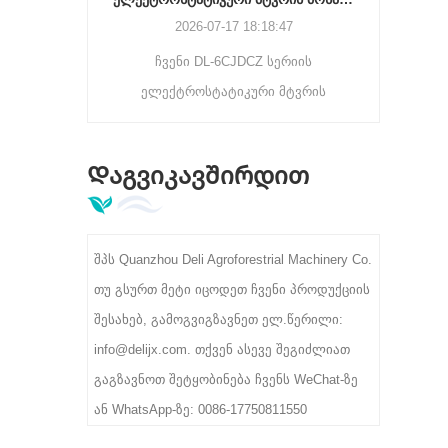
 მანქანა
გამწმენდ ეფექტს, რაც
2026-07-17 18:18:47
ეფექტური ვარიანტია
 ბრტყელ
ჩვენი DL-6CJDCZ სერიის
შეიტყ
საშუალო მასშტაბის
რავის
ელექტროსტატიკური მტვრის
სასურ
ჩაის წარმოების
ვლოვანი
ხაზებისთვის.
მოსაშორებელი საწმენდი მანქანა
ფა
წონვა,
ეფექტურად აშორებს ჩაის მტვერს,
წარმ
ალუქვა
Დაგვიკავშირდით
ბოჭკოს და უცხო მინარევებს
თანმი
ავით.
90%-96% გაწმენდის სიჩქარით. 3/5/8
მაღა
როლიკებით მოდელები მხარს
შპს Quanzhou Deli Agroforestrial Machinery Co.
უჭერენ 300-400 კგ/სთ სიმძლავრეს,
თუ გსურთ მეტი იცოდეთ ჩვენი პროდუქციის
380 ვ სამრეწველო ძაბვას,
შესახებ, გამოგვიგზავნეთ ელ.წერილი:
იდეალურია ჩაის პირველადი
info@delijx.com. თქვენ ასევე შეგიძლიათ
გადამამუშავებელი ქარხნებისთვის.
გაგზავნოთ შეტყობინება ჩვენს WeChat-ზე
ან WhatsApp-ზე: 0086-17750811550