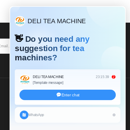
SUBSCRIBE
Send Us An Inquiry